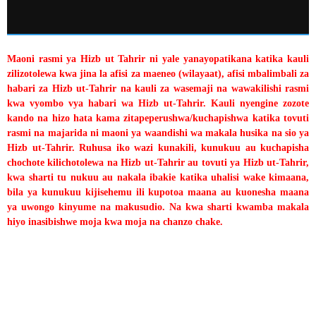
Maoni rasmi ya Hizb ut Tahrir ni yale yanayopatikana katika kauli
zilizotolewa kwa jina la afisi za maeneo (wilayaat), afisi mbalimbali za
habari za Hizb ut-Tahrir na kauli za wasemaji na wawakilishi rasmi
kwa vyombo vya habari wa Hizb ut-Tahrir. Kauli nyengine zozote
kando na hizo hata kama zitapeperushwa/kuchapishwa katika tovuti
rasmi na majarida ni maoni ya waandishi wa makala husika na sio ya
Hizb ut-Tahrir. Ruhusa iko wazi kunakili, kunukuu au kuchapisha
chochote kilichotolewa na Hizb ut-Tahrir au tovuti ya Hizb ut-Tahrir,
kwa sharti tu nukuu au nakala ibakie katika uhalisi wake kimaana,
bila ya kunukuu kijisehemu ili kupotoa maana au kuonesha maana
ya uwongo kinyume na makusudio. Na kwa sharti kwamba makala
hiyo inasibishwe moja kwa moja na chanzo chake.