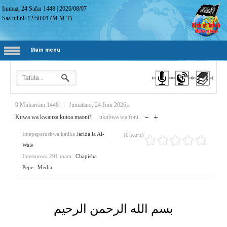
Ijumaa, 24 Safar 1448
|
2026/08/07
Saa hii ni:
12:58:02
(M.M.T)
Main menu
9 Muharram 1448
|
Jumatano, 24 Juni 2026م
Kuwa wa kwanza kutoa maoni!
ukubwa wa font
Imepeperushwa katika
Jarida la Al-
(0 Kura)
Waie
Imesomwa 291 mara
Chapisha
Pepe
Media
بسم الله الرحمن الرحيم