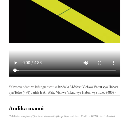
Yaliyomo ndani ya kifungu hichi:
« Jarida la Al-Waie: Vichwa Vikuu vya Habari
vya Toleo (478)
Jarida la Al-Waie: Vichwa Vikuu vya Habari vya Toleo (480) »
Andika maoni
Hakikisha umejaza (*) habari zinazohitajika palipoashiriwa. Kodi za HTML haziruhusiwi.