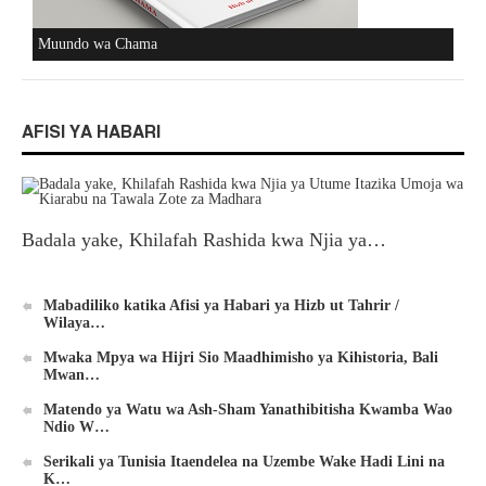
Muundo wa Chama
AFISI YA HABARI
Badala yake, Khilafah Rashida kwa Njia ya…
Mabadiliko katika Afisi ya Habari ya Hizb ut Tahrir /
Wilaya…
Mwaka Mpya wa Hijri Sio Maadhimisho ya Kihistoria, Bali
Mwan…
Matendo ya Watu wa Ash-Sham Yanathibitisha Kwamba Wao
Ndio W…
Serikali ya Tunisia Itaendelea na Uzembe Wake Hadi Lini na
K…