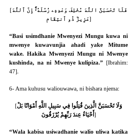
[
فَلَا تَحْسَبَنَّ اللَّهَ مُخْلِفَ وَعْدِهِۦ رُسُلَهُۥٓۚ إِنَّ ٱللَّهَ
عَزِيزٞ ذُو ٱنتِقَامٖ
]
“
Basi usimdhanie Mwenyezi Mungu kuwa ni
mwenye kuwavunjia ahadi yake Mitume
wake. Hakika Mwenyezi Mungu ni Mwenye
kushinda, na ni Mwenye kulipiza
.”
[Ibrahim:
47].
6- Ama kuhusu waliouwawa, ni bishara njema:
[
وَلَا تَحْسَبَنَّ الَّذِينَ قُتِلُوا فِي سَبِيلِ اللَّهِ أَمْوَاتًا بَلْ
أَحْيَاءٌ عِندَ رَبِّهِمْ يُرْزَقُونَ
]
“Wala kabisa usiwadhanie walio uliwa katika