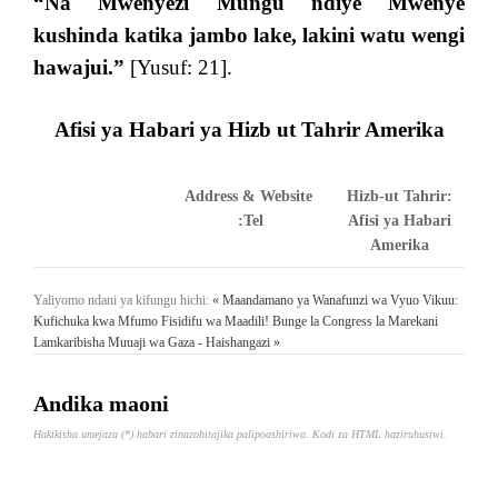
“
Na Mwenyezi Mungu ndiye Mwenye
kushinda katika jambo lake, lakini watu wengi
hawajui
.”
[Yusuf: 21].
Afisi ya Habari ya Hizb ut Tahrir Amerika
Address & Website
Hizb-ut Tahrir:
Tel:
Afisi ya Habari
Amerika
Yaliyomo ndani ya kifungu hichi:
« Maandamano ya Wanafunzi wa Vyuo Vikuu:
Kufichuka kwa Mfumo Fisidifu wa Maadili!
Bunge la Congress la Marekani
Lamkaribisha Muuaji wa Gaza - Haishangazi »
Andika maoni
Hakikisha umejaza (*) habari zinazohitajika palipoashiriwa. Kodi za HTML haziruhusiwi.