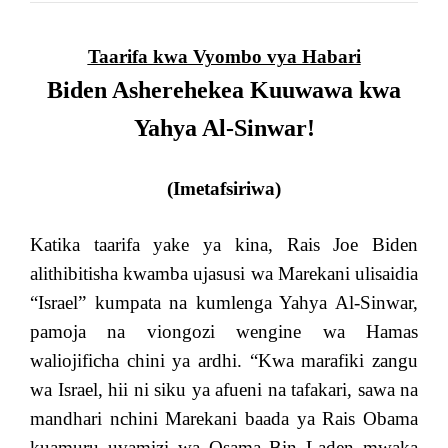
Taarifa kwa Vyombo vya Habari
Biden
Asherehekea Kuuwawa kwa
Yahya Al-Sinwar!
(Imetafsiriwa)
Katika taarifa yake ya kina, Rais Joe Biden
alithibitisha kwamba ujasusi wa Marekani ulisaidia
“Israel” kumpata na kumlenga Yahya Al-Sinwar,
pamoja na viongozi wengine wa Hamas
waliojificha chini ya ardhi. “Kwa marafiki zangu
wa Israel, hii ni siku ya afueni na tafakari, sawa na
mandhari nchini Marekani baada ya Rais Obama
kuamuru uvamizi wa Osama Bin Laden mwaka