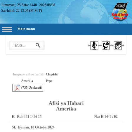
Jumamosi, 25 Safar 1448
|
2026/08/08
Saa hii ni:
22:13:05
(M.M.T)
Main menu
Imepeperushwa katika
Chapisha
Amerika
Pepe
(735 Upakuaji)
Afisi ya Habari
Amerika
H.
15 Rabi' II 1446
Na:
02 / 1446 H
M.
Ijumaa, 18 Oktoba 2024