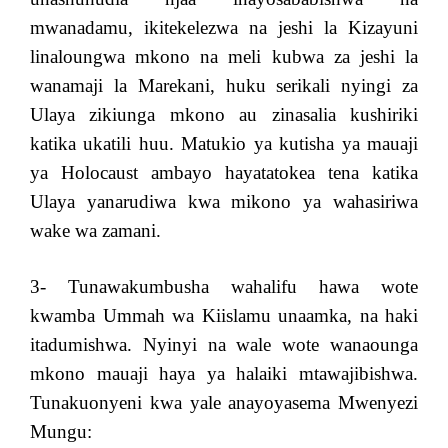
mwanadamu, ikitekelezwa na jeshi la Kizayuni
linaloungwa mkono na meli kubwa za jeshi la
wanamaji la Marekani, huku serikali nyingi za
Ulaya zikiunga mkono au zinasalia kushiriki
katika ukatili huu. Matukio ya kutisha ya mauaji
ya Holocaust ambayo hayatatokea tena katika
Ulaya yanarudiwa kwa mikono ya wahasiriwa
wake wa zamani.
3- Tunawakumbusha wahalifu hawa wote
kwamba Ummah wa Kiislamu unaamka, na haki
itadumishwa. Nyinyi na wale wote wanaounga
mkono mauaji haya ya halaiki mtawajibishwa.
Tunakuonyeni kwa yale anayoyasema Mwenyezi
Mungu: