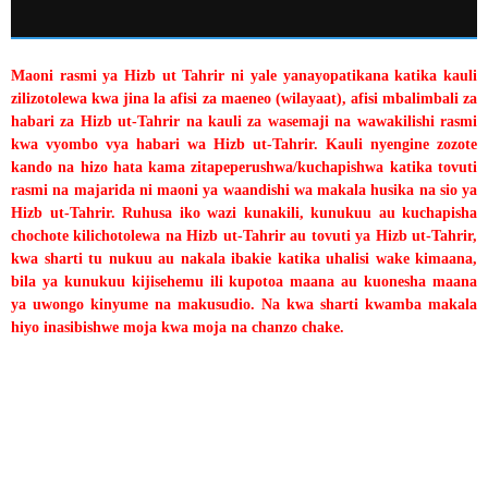
Maoni rasmi ya Hizb ut Tahrir ni yale yanayopatikana katika kauli
zilizotolewa kwa jina la afisi za maeneo (wilayaat), afisi mbalimbali za
habari za Hizb ut-Tahrir na kauli za wasemaji na wawakilishi rasmi
kwa vyombo vya habari wa Hizb ut-Tahrir. Kauli nyengine zozote
kando na hizo hata kama zitapeperushwa/kuchapishwa katika tovuti
rasmi na majarida ni maoni ya waandishi wa makala husika na sio ya
Hizb ut-Tahrir. Ruhusa iko wazi kunakili, kunukuu au kuchapisha
chochote kilichotolewa na Hizb ut-Tahrir au tovuti ya Hizb ut-Tahrir,
kwa sharti tu nukuu au nakala ibakie katika uhalisi wake kimaana,
bila ya kunukuu kijisehemu ili kupotoa maana au kuonesha maana
ya uwongo kinyume na makusudio. Na kwa sharti kwamba makala
hiyo inasibishwe moja kwa moja na chanzo chake.