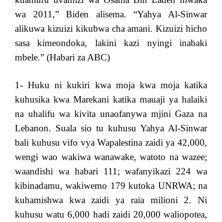
wa 2011,” Biden alisema. “Yahya Al-Sinwar
alikuwa kizuizi kikubwa cha amani. Kizuizi hicho
sasa kimeondoka, lakini kazi nyingi inabaki
mbele.” (
Habari za ABC
)
1- Huku ni kukiri kwa moja kwa moja katika
kuhusika kwa Marekani katika mauaji ya halaiki
na uhalifu wa kivita unaofanywa mjini Gaza na
Lebanon. Suala sio tu kuhusu Yahya Al-Sinwar
bali kuhusu vifo vya Wapalestina zaidi ya 42,000,
wengi wao wakiwa wanawake, watoto na wazee;
waandishi wa habari 111; wafanyikazi 224 wa
kibinadamu, wakiwemo 179 kutoka UNRWA; na
kuhamishwa kwa zaidi ya raia milioni 2. Ni
kuhusu watu 6,000 hadi zaidi 20,000 waliopotea,