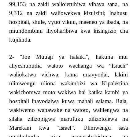
99,153 na zaidi waliojeruhiwa vibaya sana, na
9,312 na zaidi waliowekwa kizuizini; Inahusu
hospitali, shule, vyuo vikuu, maeneo ya ibada, na
miundombinu iliyoharibiwa kwa kisingizio cha
kujilinda.
2- “Joe Muuaji ya halaiki”, hakuna mtu
aliyeshuhudia watoto wachanga wa “Israeli”
waliokatwa vichwa, kama unavyodai, lakini
ulimwengu uliona wakimbizi wa Kipalestina
wakichomwa moto wakiwa hai katika kambi ya
hospitali inayodaiwa kuwa mahali salama. Raia,
wakiwemo wanawake na watoto, walilengwa na
silaha zilizopigwa marufuku zilizotolewa na
Marekani kwa “Israel”. Ulimwengu sasa
unashuhudia njaa inayosababishwa na