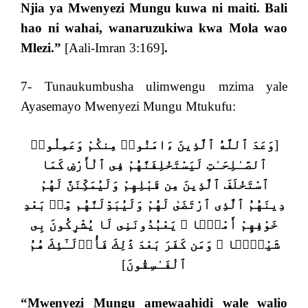
Njia ya Mwenyezi Mungu kuwa ni maiti. Bali
hao ni wahai, wanaruzukiwa kwa Mola wao
Mlezi.”
[Aali-Imran 3:169]
.
7- Tunaukumbusha ulimwengu mzima yale
Ayasemayo Mwenyezi Mungu Mtukufu:
وَعَدَ ٱللَّهُ ٱلَّذِينَ ءَامَنُوا۟ مِنكُمْ وَعَمِلُوا۟
[
ٱلصَّـٰلِحَـٰتِ لَيَسْتَخْلِفَنَّهُمْ فِى ٱلْأَرْضِ كَمَا
ٱسْتَخْلَفَ ٱلَّذِينَ مِن قَبْلِهِمْ وَلَيُمَكِّنَنَّ لَهُمْ
دِينَهُمُ ٱلَّذِى ٱرْتَضَىٰ لَهُمْ وَلَيُبَدِّلَنَّهُم مِّنۢ بَعْدِ
خَوْفِهِمْ أَمْنًۭا ۚ يَعْبُدُونَنِى لَا يُشْرِكُونَ بِى
شَيْـًۭٔا ۚ وَمَن كَفَرَ بَعْدَ ذَٰلِكَ فَأُو۟لَـٰٓئِكَ هُمُ
]
ٱلْفَـٰسِقُونَ
“
Mwenyezi Mungu amewaahidi wale walio