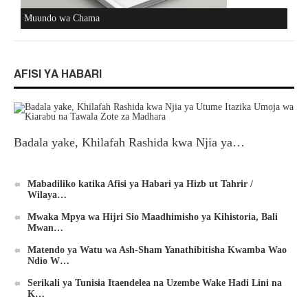
Muundo wa Chama
AFISI YA HABARI
Badala yake, Khilafah Rashida kwa Njia ya…
Mabadiliko katika Afisi ya Habari ya Hizb ut Tahrir /
Wilaya…
Mwaka Mpya wa Hijri Sio Maadhimisho ya Kihistoria, Bali
Mwan…
Matendo ya Watu wa Ash-Sham Yanathibitisha Kwamba Wao
Ndio W…
Serikali ya Tunisia Itaendelea na Uzembe Wake Hadi Lini na
K…