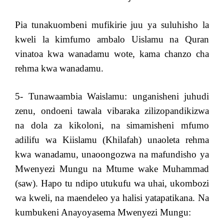
Pia tunakuombeni mufikirie juu ya suluhisho la
kweli la kimfumo ambalo Uislamu na Quran
vinatoa kwa wanadamu wote, kama chanzo cha
rehma kwa wanadamu.
5- Tunawaambia Waislamu: unganisheni juhudi
zenu, ondoeni tawala vibaraka zilizopandikizwa
na dola za kikoloni, na simamisheni mfumo
adilifu wa Kiislamu (Khilafah) unaoleta rehma
kwa wanadamu, unaoongozwa na mafundisho ya
Mwenyezi Mungu na Mtume wake Muhammad
(saw). Hapo tu ndipo utukufu wa uhai, ukombozi
wa kweli, na maendeleo ya halisi yatapatikana. Na
kumbukeni Anayoyasema Mwenyezi Mungu: