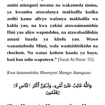
amini miongoni mwenu na wakatenda mema,
ya kwamba atawafanya makhalifa katika
ardhi kama alivyo wafanya makhalifa wa
kabla yao, na kwa yakini atawasimamishia
Dini yao aliyo wapendelea, na atawabadilishia
amani baada ya khofu yao. Wawe
wananiabudu Mimi, wala wasinishirikishe na
chochote. Na watao kufuru baada ya hayo,
basi hao ndio wapotovu
.”
[Surat Al-Noor: 55].
Kwa kutamatisha Mwenyezi Mungu Atangaza:
[
وَاللَّهُ غَالِبٌ عَلَىٰٓ أَمْرِهِۦ وَلَـٰكِنَّ أَكْثَرَ ٱلنَّاسِ لَا
يَعْلَمُونَ
]