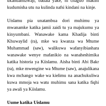
ukandamizwaji; badala yake, ni chaguo makini
kudumisha utu na kulinda nafsi kindani na kinje.
Uislamu pia unatambua dori muhimu ya
mwanamke katika jamii zaidi tu ya majukumu ya
kinyumbani. Wanawake kama Khadija binti
Khuwaylid (ra), mke wa kwanza wa Mtume
Muhammad (saw), walikuwa wafanyibiashara
wanawake wenye mafanikio na wanaheshimika
katika historia ya Kiislamu. Aisha binti Abi Bakr
(ra), mke mwengine wa Mtume (saw), anajulikana
kwa mchango wake wa kielimu na anachukuliwa
kuwa mmoja wa watu muhimu sana katika fiqhi
ya awali ya Kiislamu.
Uume katika Uislamu