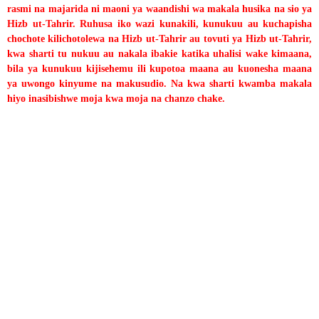
rasmi na majarida ni maoni ya waandishi wa makala husika na sio ya
Hizb ut-Tahrir. Ruhusa iko wazi kunakili, kunukuu au kuchapisha
chochote kilichotolewa na Hizb ut-Tahrir au tovuti ya Hizb ut-Tahrir,
kwa sharti tu nukuu au nakala ibakie katika uhalisi wake kimaana,
bila ya kunukuu kijisehemu ili kupotoa maana au kuonesha maana
ya uwongo kinyume na makusudio. Na kwa sharti kwamba makala
hiyo inasibishwe moja kwa moja na chanzo chake.