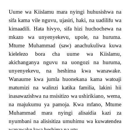
Uume wa Kiislamu mara nyingi huhusishwa na
sifa kama vile nguvu, ujasiri, haki, na uadilifu wa
kimaadili. Hata hivyo, sifa hizi huchochewa na
mkazo wa unyenyekevu, upole, na huruma.
Mtume Muhammad (saw) anachukuliwa kuwa
kielelezo bora cha uume wa Kiislamu,
akichanganya nguvu na uongozi na huruma,
unyenyekevu, na heshima kwa wanawake.
Wanaume kwa jumla huonekana kama watoaji
matumizi na walinzi katika familia, lakini hii
inasawazishwa na msisitizo wa ushirikiano, wema,
na majukumu ya pamoja. Kwa mfano, Mtume
Muhammad mara nyingi alisaidia kazi za
nyumbani na alisisitiza umuhimu wa kuwatendea
wanawake kwa heshima na utu.