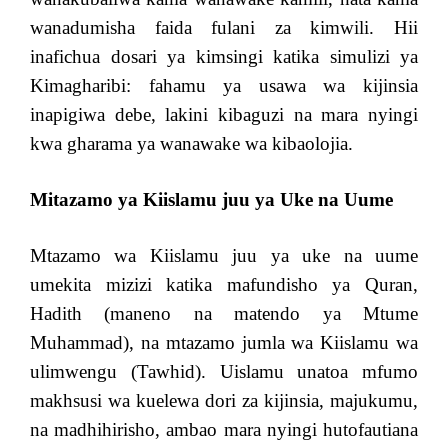
wanadumisha faida fulani za kimwili. Hii
inafichua dosari ya kimsingi katika simulizi ya
Kimagharibi: fahamu ya usawa wa kijinsia
inapigiwa debe, lakini kibaguzi na mara nyingi
kwa gharama ya wanawake wa kibaolojia.
Mitazamo ya Kiislamu juu ya Uke na Uume
Mtazamo wa Kiislamu juu ya uke na uume
umekita mizizi katika mafundisho ya Quran,
Hadith (maneno na matendo ya Mtume
Muhammad), na mtazamo jumla wa Kiislamu wa
ulimwengu (Tawhid). Uislamu unatoa mfumo
makhsusi wa kuelewa dori za kijinsia, majukumu,
na madhihirisho, ambao mara nyingi hutofautiana