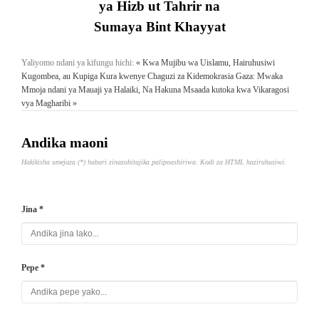
ya Hizb ut Tahrir na
Sumaya Bint Khayyat
Yaliyomo ndani ya kifungu hichi:
« Kwa Mujibu wa Uislamu, Hairuhusiwi
Kugombea, au Kupiga Kura kwenye Chaguzi za Kidemokrasia
Gaza: Mwaka
Mmoja ndani ya Mauaji ya Halaiki, Na Hakuna Msaada kutoka kwa Vikaragosi
vya Magharibi »
Andika maoni
Hakikisha umejaza (*) habari zinazohitajika palipoashiriwa. Kodi za HTML haziruhusiwi.
Jina *
Pepe *