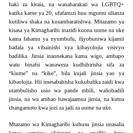
haki za kiraia, na wanaharakati wa LGBTQ+
katika karne ya 20, ufafanuzi huu mgumu ulianza
kutiliwa shaka na kusambaratishwa. Mitazamo ya
kisasa ya Kimagharibi inazidi kuona uume na uke
kama fahamu ya nyumbufu, iliyobuniwa kijamii
badala ya vibainishi vya kibayolojia visivyo
badilika. Jinsia inaonekana kama wigo, ambapo
watu binafsi wanaweza kudhihirisha sifa za
“kiume” na “kike”, bila kujali jinsia yao ya
kibaolojia. Hii imesababisha kukubalika zaidi kwa
utambulisho usio wa pande mbili, waliobadili
jinsia, na wa ambao hawajaamua jinsia, na kutoa
changamoto kwa jozi za jadi za uume na uke.
Mtazamo wa Kimagharibi kuhusu jinsia unasalia
kuwa umejaa ukinzani na unafiki, hasa