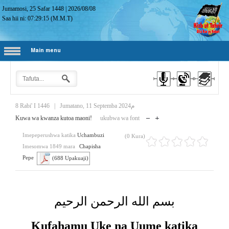
Jumamosi, 25 Safar 1448
|
2026/08/08
Saa hii ni:
07:29:15
(M.M.T)
Main menu
8 Rabi' I 1446
|
Jumatano, 11 Septemba 2024م
Kuwa wa kwanza kutoa maoni!
ukubwa wa font
Imepeperushwa katika
Uchambuzi
(0 Kura)
Imesomwa 1849 mara
Chapisha
Pepe
(688 Upakuaji)
بسم الله الرحمن الرحيم
Kufahamu Uke na Uume katika