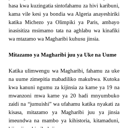
hasa kwa kuzingatia sintofahamu za hivi karibuni,
kama vile kesi ya bondia wa Algeria anayeshiriki
katika Michezo ya Olimpiki ya Paris, ambayo
inasisitiza msimamo tata na aghlabu wa kinafiki
wa mtazamo wa Magharibi kuhusu jinsia.
Mitazamo ya Magharibi juu ya Uke na Uume
Katika ulimwengu wa Magharibi, fahamu za uke
na uume zimepitia mabadiliko makubwa. Kutoka
kwa kanuni ngumu za kijinsia za karne ya 19 na
mwanzoni mwa karne ya 20 hadi mnyumbuko
zaidi na “jumuishi” wa ufahamu katika nyakati za
kisasa, mitazamo ya Magharibi juu ya jinsia
imeundwa na mambo ya kihistoria, kitamaduni,