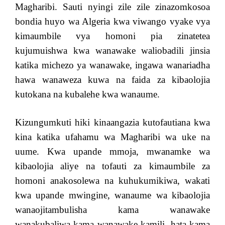
Magharibi. Sauti nyingi zile zile zinazomkosoa
bondia huyo wa Algeria kwa viwango vyake vya
kimaumbile vya homoni pia zinatetea
kujumuishwa kwa wanawake waliobadili jinsia
katika michezo ya wanawake, ingawa wanariadha
hawa wanaweza kuwa na faida za kibaolojia
kutokana na kubalehe kwa wanaume.
Kizungumkuti hiki kinaangazia kutofautiana kwa
kina katika ufahamu wa Magharibi wa uke na
uume. Kwa upande mmoja, mwanamke wa
kibaolojia aliye na tofauti za kimaumbile za
homoni anakosolewa na kuhukumikiwa, wakati
kwa upande mwingine, wanaume wa kibaolojia
wanaojitambulisha kama wanawake
wanakubaliwa kama wanawake kamili, hata kama