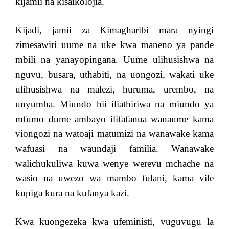
kijamii na kisaikolojia.
Kijadi, jamii za Kimagharibi mara nyingi
zimesawiri uume na uke kwa maneno ya pande
mbili na yanayopingana. Uume ulihusishwa na
nguvu, busara, uthabiti, na uongozi, wakati uke
ulihusishwa na malezi, huruma, urembo, na
unyumba. Miundo hii iliathiriwa na miundo ya
mfumo dume ambayo ilifafanua wanaume kama
viongozi na watoaji matumizi na wanawake kama
wafuasi na waundaji familia. Wanawake
walichukuliwa kuwa wenye werevu mchache na
wasio na uwezo wa mambo fulani, kama vile
kupiga kura na kufanya kazi.
Kwa kuongezeka kwa ufeministi, vuguvugu la