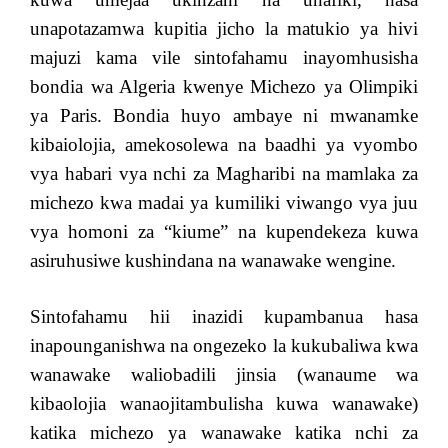
unapotazamwa kupitia jicho la matukio ya hivi
majuzi kama vile sintofahamu inayomhusisha
bondia wa Algeria kwenye Michezo ya Olimpiki
ya Paris. Bondia huyo ambaye ni mwanamke
kibaiolojia, amekosolewa na baadhi ya vyombo
vya habari vya nchi za Magharibi na mamlaka za
michezo kwa madai ya kumiliki viwango vya juu
vya homoni za “kiume” na kupendekeza kuwa
asiruhusiwe kushindana na wanawake wengine.
Sintofahamu hii inazidi kupambanua hasa
inapounganishwa na ongezeko la kukubaliwa kwa
wanawake waliobadili jinsia (wanaume wa
kibaolojia wanaojitambulisha kuwa wanawake)
katika michezo ya wanawake katika nchi za